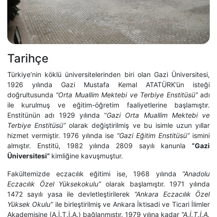
Tarihçe
Türkiye’nin köklü üniversitelerinden biri olan Gazi Üniversitesi,
1926 yılında Gazi Mustafa Kemal ATATÜRK’ün isteği
doğrultusunda
“Orta Muallim Mektebi ve Terbiye Enstitüsü”
adı
ile kurulmuş ve eğitim-öğretim faaliyetlerine başlamıştır.
Enstitünün adı 1929 yılında “
Gazi Orta Muallim Mektebi ve
Terbiye Enstitüsü”
olarak değiştirilmiş ve bu isimle uzun yıllar
hizmet vermiştir. 1976 yılında ise
“Gazi Eğitim Enstitüsü”
ismini
almıştır. Enstitü, 1982 yılında 2809 sayılı kanunla
“Gazi
Üniversitesi”
kimliğine kavuşmuştur.
Fakültemizde eczacılık eğitimi ise, 1968 yılında
“Anadolu
Eczacılık Özel Yüksekokulu”
olarak başlamıştır. 1971 yılında
1472 sayılı yasa ile devletleştirilerek
“Ankara Eczacılık Özel
Yüksek Okulu”
ile birleştirilmiş ve Ankara İktisadi ve Ticari İlimler
Akademisine (A.İ.T.İ.A.) bağlanmıştır. 1979 yılına kadar
“A.İ.T.İ.A.